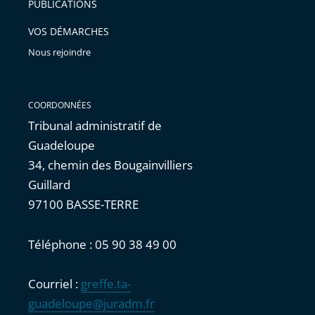
PUBLICATIONS
avant
VOS DÉMARCHES
Nous rejoindre
COORDONNÉES
Tribunal administratif de
Guadeloupe
34, chemin des Bougainvilliers
Guillard
97100 BASSE-TERRE
Téléphone : 05 90 38 49 00
Courriel :
greffe.ta-
guadeloupe@juradm.fr