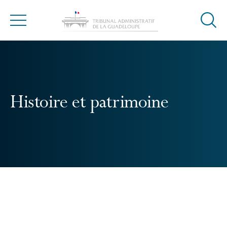
Ouvrir
Menu
la
modal
de
reche
Histoire et patrimoine