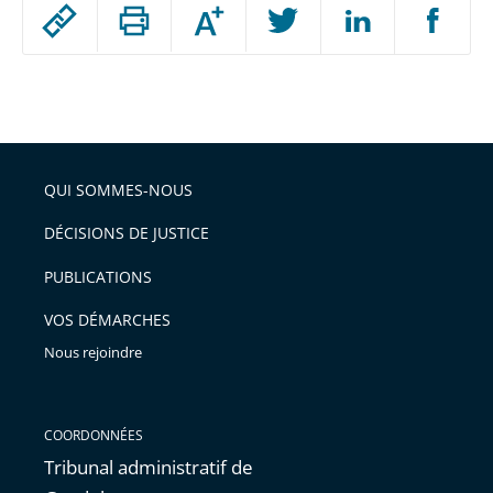
Passer
Augmenter
le
ou
réduire
partage
Passer
la
taille
de
le
de
la
l'article
partage
police
pour
de
arriver
QUI SOMMES-NOUS
l'article
après
pour
DÉCISIONS DE JUSTICE
arriver
PUBLICATIONS
avant
VOS DÉMARCHES
Nous rejoindre
COORDONNÉES
Tribunal administratif de