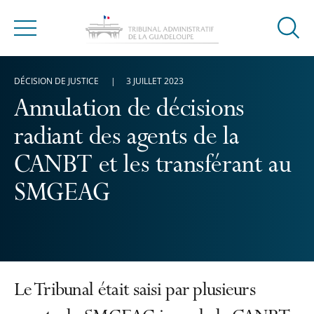
Ouvrir
Menu
la
modal
DÉCISION DE JUSTICE
3 JUILLET 2023
de
reche
Annulation de décisions
radiant des agents de la
CANBT et les transférant au
SMGEAG
Le Tribunal était saisi par plusieurs