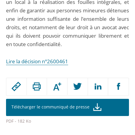
un local à la réalisation des fouilles intégrales, et
enfin de garantir aux personnes mineures détenues
une information suffisante de l’ensemble de leurs
droits, et notamment de leur droit à un avocat avec
qui ils doivent pouvoir communiquer librement et
en toute confidentialité.
Lire la décision n°2600461
Passer
Augmenter
le
ou
réduire
partage
la
taille
de
Télécharger le communiqué de presse
de
la
l'article
police
PDF - 182 Ko
pour
Passer
arriver