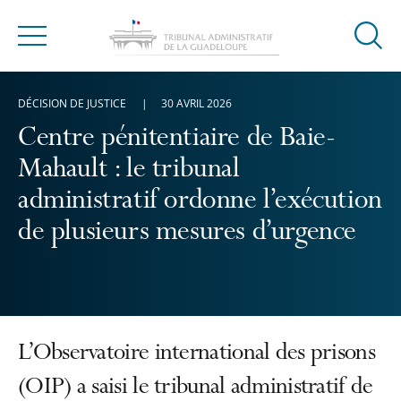
Ouvrir
Menu
la
modal
DÉCISION DE JUSTICE
30 AVRIL 2026
de
reche
Centre pénitentiaire de Baie-
Mahault : le tribunal
administratif ordonne l’exécution
de plusieurs mesures d’urgence
L’Observatoire international des prisons
(OIP) a saisi le tribunal administratif de