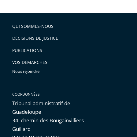
le
après
partage
de
QUI SOMMES-NOUS
l'article
pour
DÉCISIONS DE JUSTICE
arriver
PUBLICATIONS
avant
VOS DÉMARCHES
Nous rejoindre
COORDONNÉES
Tribunal administratif de
Guadeloupe
34, chemin des Bougainvilliers
Guillard