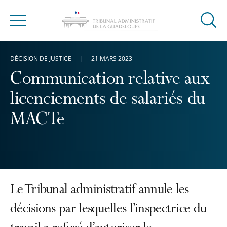
Ouvrir
Menu
la
modal
DÉCISION DE JUSTICE
21 MARS 2023
de
reche
Communication relative aux
licenciements de salariés du
MACTe
Le Tribunal administratif annule les
décisions par lesquelles l’inspectrice du