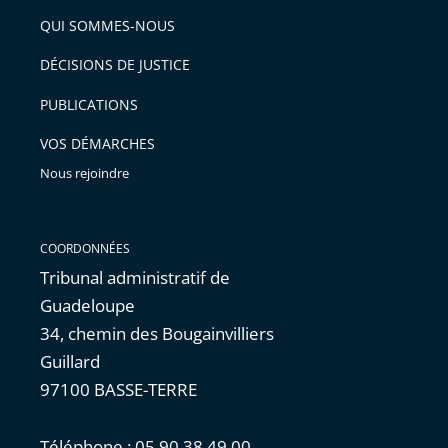
arriver
QUI SOMMES-NOUS
l'article
après
pour
DÉCISIONS DE JUSTICE
arriver
PUBLICATIONS
avant
VOS DÉMARCHES
Nous rejoindre
COORDONNÉES
Tribunal administratif de
Guadeloupe
34, chemin des Bougainvilliers
Guillard
97100 BASSE-TERRE
Téléphone : 05 90 38 49 00