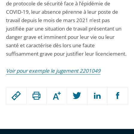
de protocole de sécurité face à l’épidémie de
COVID-19, leur absence pérenne à leur poste de
travail depuis le mois de mars 2021 n’est pas
justifiée par une situation de travail présentant un
danger grave et imminent pour leur vie ou leur
santé et caractérise dès lors une faute
suffisamment grave pour justifier leur licenciement.
Voir pour exemple le jugement 2201049
Passer
Augmenter
le
ou
réduire
partage
Passer
la
taille
de
le
de
la
l'article
partage
police
pour
de