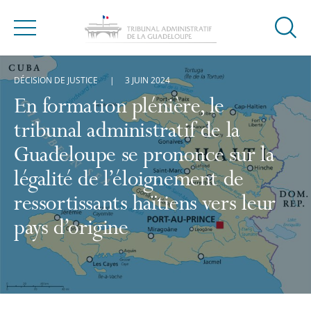
Ouvrir
Menu
la
modal
DÉCISION DE JUSTICE
3 JUIN 2024
de
reche
En formation plénière, le
tribunal administratif de la
Guadeloupe se prononce sur la
légalité de l’éloignement de
ressortissants haïtiens vers leur
pays d’origine