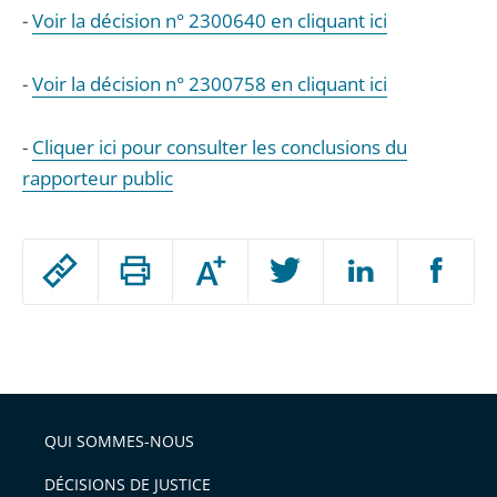
-
Voir la décision n° 2300640 en cliquant ici
-
Voir la décision n° 2300758 en cliquant ici
-
Cliquer ici pour consulter les conclusions du
rapporteur public
Passer
Augmenter
le
ou
réduire
partage
Passer
la
taille
de
le
de
la
l'article
partage
police
pour
de
arriver
QUI SOMMES-NOUS
l'article
après
pour
DÉCISIONS DE JUSTICE