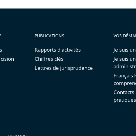
E
PUBLICATIONS
VOS DÉMA
s
Rapports d'activités
Je suis un
cision
Chiffres clés
Je suis u
administr
Lettres de jurisprudence
Français F
comprend
Contacts 
pratique