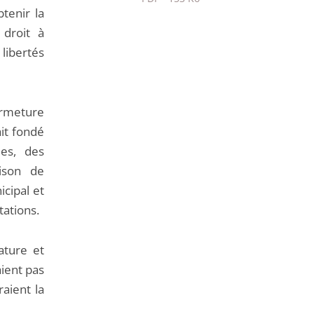
tenir la
Passer
 droit à
le
 libertés
partage
de
l'article
ermeture
pour
it fondé
arriver
les, des
avant
ison de
icipal et
ations.
ature et
ient pas
raient la