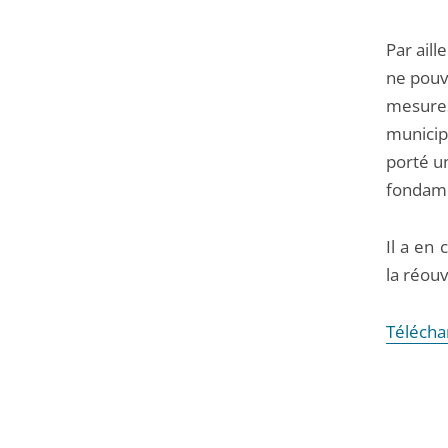
Par aill
ne pouv
mesures
municipa
porté un
fondame
Il a en
la réou
Téléchar