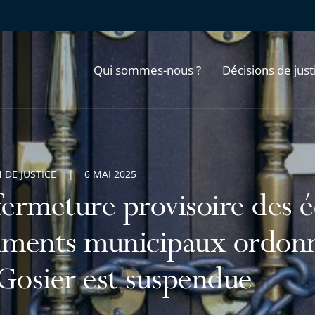
Qui sommes-nous ?
Décisions de just
 DE JUSTICE
6 MAI 2025
fermeture provisoire des é
iments municipaux ordonn
Gosier est suspendue