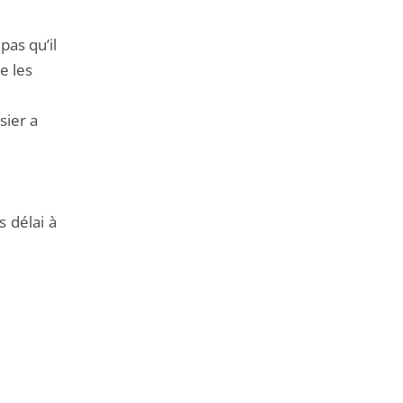
pas qu’il
e les
sier a
 délai à