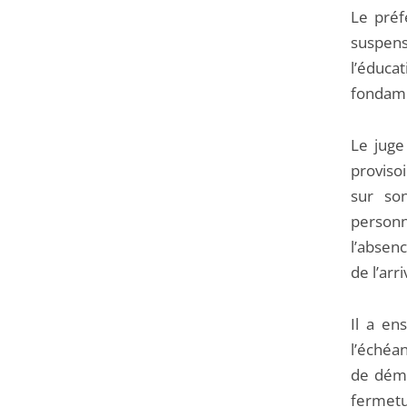
Le préf
suspens
l’éducat
fondame
Le juge
proviso
sur son
person
l’absen
de l’ar
Il a en
l’échéa
de démon
fermetu