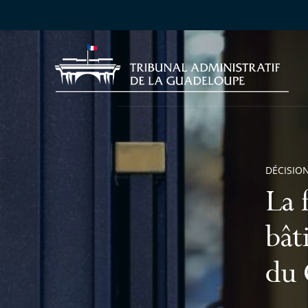
DÉCISION
La 
bât
du 