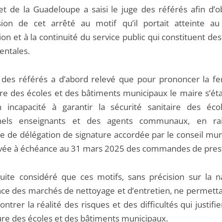
et de la Guadeloupe a saisi le juge des référés afin d’ob
ion de cet arrêté au motif qu’il portait atteinte au
ion et à la continuité du service public qui constituent des
ntales.
 des référés a d’abord relevé que pour prononcer la f
ire des écoles et des bâtiments municipaux le maire s’éta
 incapacité à garantir la sécurité sanitaire des éco
nels enseignants et des agents communaux, en ra
ce de délégation de signature accordée par le conseil mun
rivée à échéance au 31 mars 2025 des commandes de prest
suite considéré que ces motifs, sans précision sur la n
nce des marchés de nettoyage et d’entretien, ne permetta
trer la réalité des risques et des difficultés qui justifie
re des écoles et des bâtiments municipaux.