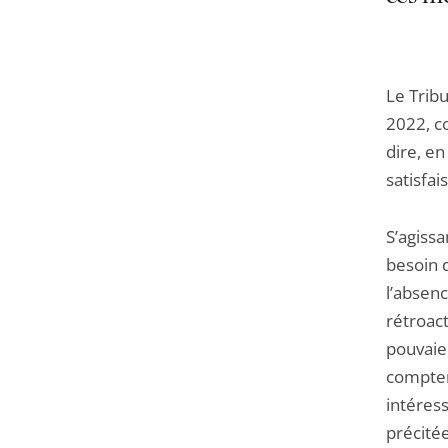
Le Tribu
2022, c
dire, en
satisfai
S’agissa
besoin 
l’absenc
rétroact
pouvaien
compter 
intéress
précitée