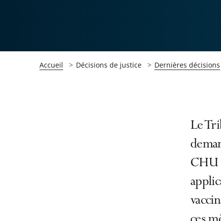
Accueil
Décisions de justice
Dernières décisions
Passer
Passer
Le Tri
la
la
deman
navigation
navigation
CHU d
de
de
l'article
l'article
applic
pour
pour
vaccin
arriver
arriver
ces m
après
avant