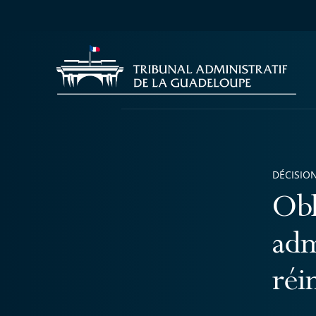
DÉCISION
Obl
adm
réi