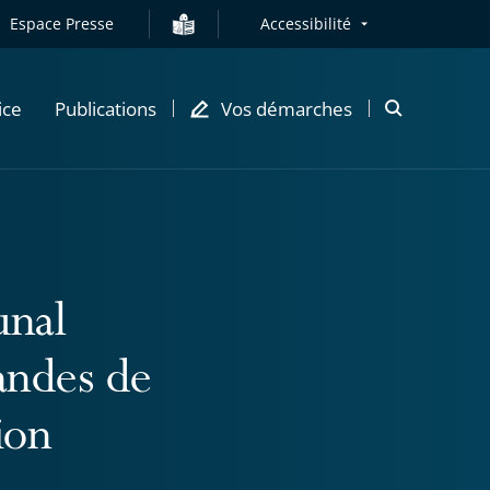
Espace Presse
Accessibilité
ice
Publications
Vos démarches
Ouvrir
la
modale
de
recherche
unal
andes de
ion