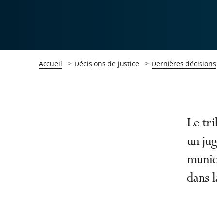
Accueil
Décisions de justice
Dernières décisions
Passer
Passer
Le tri
la
la
un jug
navigation
navigation
munici
de
de
l'article
l'article
dans 
pour
pour
arriver
arriver
après
avant