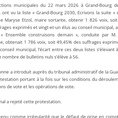
ctions municipales du 22 mars 2026 à Grand-Bourg d
, ont vu la liste « Grand-Bourg 2030, Ecrivons la suite »
 Maryse Etzol, maire sortante, obtenir 1 826 voix, soi
rages exprimés et vingt-et-un élus au conseil municipal, 
e « Ensemble construisons demain », conduite par M
e, obtenait 1 786 voix, soit 49,45% des suffrages exprimé
conseil municipal, l’écart entre ces deux listes s’élevant 
e nombre de bulletins nuls s’élève à 56.
onne a introduit auprès du tribunal administratif de la G
testation portant à la fois sur les conditions du déroule
ns de vote et les opérations de vote.
nal a rejeté cette protestation.
retenu comme irrégularité que le défaut de prise en comp