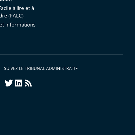
acile à lire et à
re (FALC)
et informations
s
SUIVEZ LE TRIBUNAL ADMINISTRATIF
twitter
linkedin
Flux
RSS