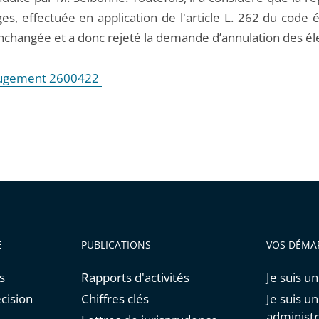
es, effectuée en application de l'article L. 262 du code é
inchangée et a donc rejeté la demande d’annulation des él
 jugement 2600422
E
PUBLICATIONS
VOS DÉMA
s
Rapports d'activités
Je suis un
cision
Chiffres clés
Je suis u
administr