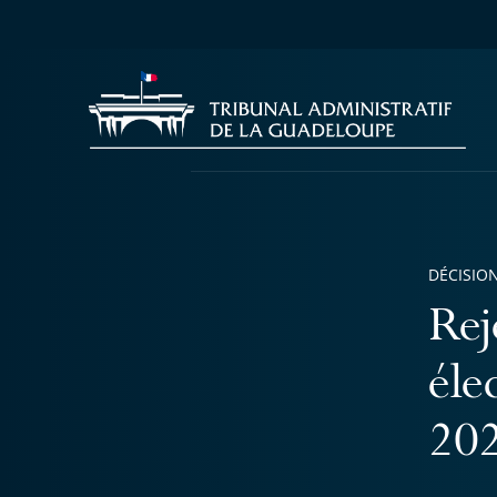
DÉCISION
Rej
éle
202