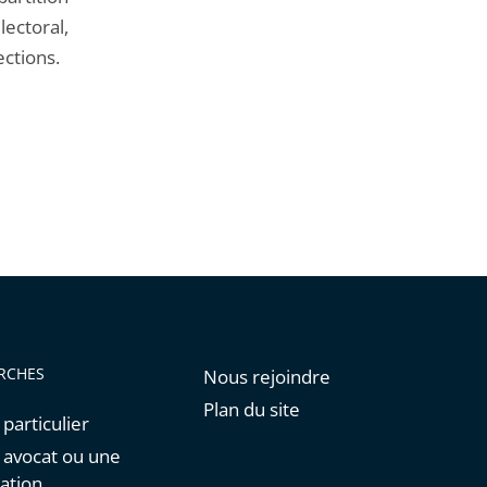
lectoral,
ections.
RCHES
Nous rejoindre
Plan du site
 particulier
n avocat ou une
ation