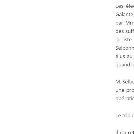
Les éle
Galante
par Mme
des suff
la list
Selbonn
élus au 
quand l
M. Selb
une pro
opératio
Le tribu
Il n’a 