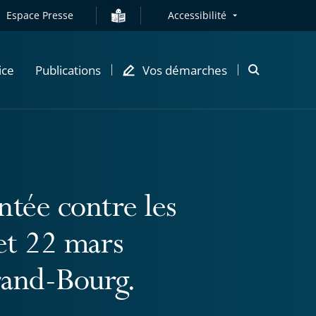
Espace Presse
Accessibilité
ice
Publications
Vos démarches
Ouvrir
la
modale
de
recherche
ntée contre les
et 22 mars
and-Bourg.