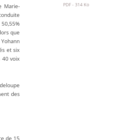
PDF - 314 Ko
e Marie-
Passer
 conduite
le
t 50,55%
partage
alors que
de
. Yohann
l'article
s et six
pour
à 40 voix
arriver
avant
uadeloupe
ment des
te de 15