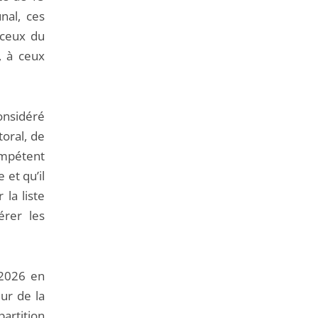
nal, ces
 ceux du
, à ceux
considéré
toral, de
compétent
 et qu’il
 la liste
érer les
s 2026 en
ur de la
partition