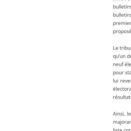
bulleti
bulleti
premier
proposé
Le tribu
qu’un d
neuf éle
pour sta
lui reve
élector
résultat
Ainsi, 
majoran
liste co