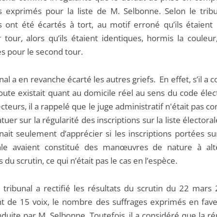
ns exprimés pour la liste de M. Selbonne. Selon le tribu
ns ont été écartés à tort, au motif erroné qu’ils étaient
 tour, alors qu’ils étaient identiques, hormis la couleur
s pour le second tour.
nal a en revanche écarté les autres griefs. En effet, s’il a 
oute existait quant au domicile réel au sens du code élec
cteurs, il a rappelé que le juge administratif n'était pas 
tuer sur la régularité des inscriptions sur la liste électorale
nait seulement d’apprécier si les inscriptions portées sur
ale avaient constitué des manœuvres de nature à alt
s du scrutin, ce qui n’était pas le cas en l’espèce.
le tribunal a rectifié les résultats du scrutin du 22 mar
t de 15 voix, le nombre des suffrages exprimés en fave
nduite par M. Selbonne. Toutefois, il a considéré que la ré