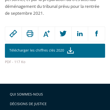
déménagement du tribunal prévu pour la rentrée
de septembre 2021.
Passer
Augmenter
le
ou
réduire
partage
la
taille
de
Télécharger les chiffres clés 2020
de
la
l'article
police
PDF - 117 Ko
pour
Passer
arriver
le
après
partage
de
QUI SOMMES-NOUS
l'article
pour
DÉCISIONS DE JUSTICE
arriver