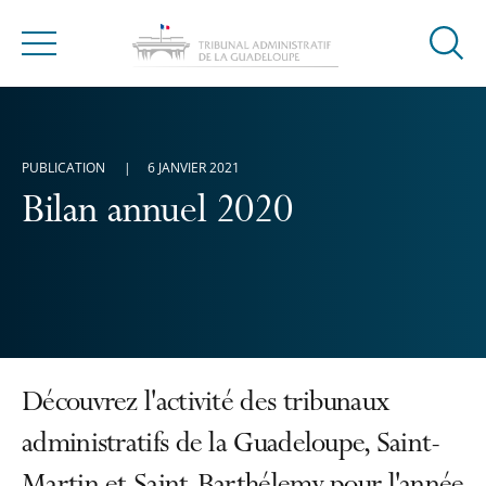
Ouvrir
Menu
la
modal
de
reche
PUBLICATION
6 JANVIER 2021
Bilan annuel 2020
Découvrez l'activité des tribunaux
administratifs de la Guadeloupe, Saint-