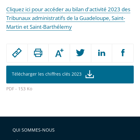
Cliquez ici pour accéder au bilan d'activité 2023 des
Tribunaux administratifs de la Guadeloupe, Saint-
Martin et Saint-Barthélemy
Passer
Augmenter
le
ou
réduire
partage
la
taille
de
Télécharger les chiffres clés 2023
de
la
l'article
police
PDF - 153 Ko
pour
Passer
arriver
le
après
partage
de
QUI SOMMES-NOUS
l'article
pour