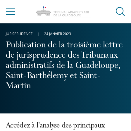
Ouvrir
Menu
la
modal
JURISPRUDENCE
24 JANVIER 2023
de
reche
Publication de la troisième lettre
de jurisprudence des Tribunaux
administratifs de la Guadeloupe,
Saint-Barthélemy et Saint-
Martin
Accédez à l'analyse des principaux