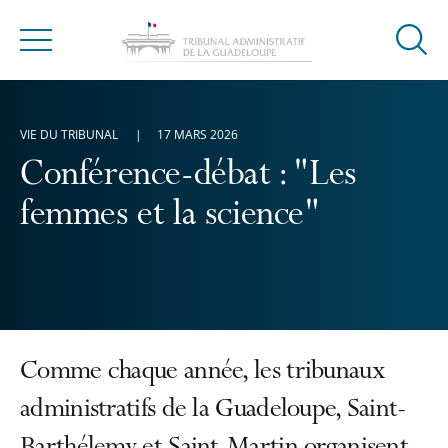
Ouvrir
Menu
la
modal
de
VIE DU TRIBUNAL
17 MARS 2026
reche
Conférence-débat : "Les
femmes et la science"
Comme chaque année, les tribunaux
administratifs de la Guadeloupe, Saint-