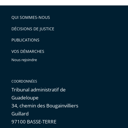
partage
de
QUI SOMMES-NOUS
l'article
pour
DÉCISIONS DE JUSTICE
arriver
PUBLICATIONS
avant
VOS DÉMARCHES
Nous rejoindre
COORDONNÉES
Tribunal administratif de
Guadeloupe
34, chemin des Bougainvilliers
Guillard
97100 BASSE-TERRE