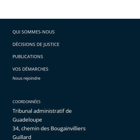
taille
de
le
de
la
l'article
partage
police
pour
de
arriver
QUI SOMMES-NOUS
l'article
après
pour
DÉCISIONS DE JUSTICE
arriver
PUBLICATIONS
avant
VOS DÉMARCHES
Nous rejoindre
COORDONNÉES
Tribunal administratif de
Guadeloupe
34, chemin des Bougainvilliers
Guillard