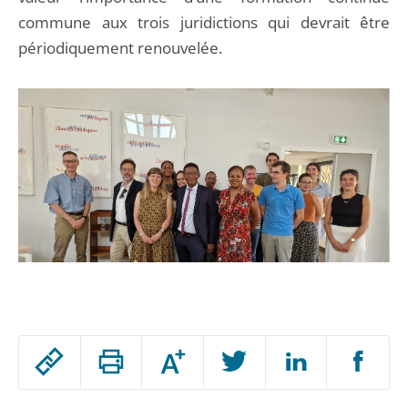
commune aux trois juridictions qui devrait être
périodiquement renouvelée.
Passer
Augmenter
le
ou
réduire
partage
Passer
la