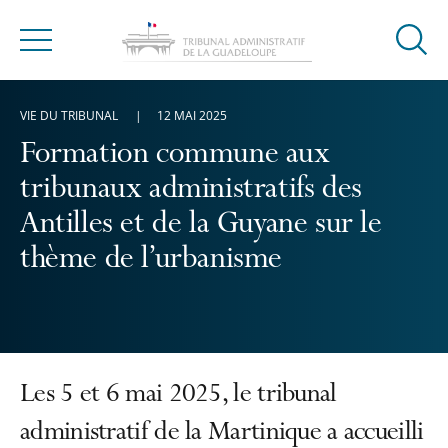
Ouvrir
Menu
la
modal
VIE DU TRIBUNAL
12 MAI 2025
de
reche
Formation commune aux
tribunaux administratifs des
Antilles et de la Guyane sur le
thème de l’urbanisme
Les 5 et 6 mai 2025, le tribunal
administratif de la Martinique a accueilli