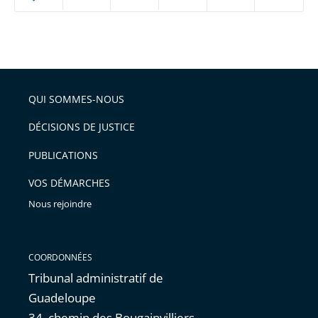
ou
réduire
partage
Passer
la
taille
de
le
de
la
l'article
partage
police
pour
de
arriver
QUI SOMMES-NOUS
l'article
après
pour
DÉCISIONS DE JUSTICE
arriver
PUBLICATIONS
avant
VOS DÉMARCHES
Nous rejoindre
COORDONNÉES
Tribunal administratif de
Guadeloupe
34, chemin des Bougainvilliers