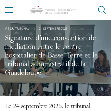
Ouvrir
Menu
la
modal
VIE DU TRIBUNAL
24 SEPTEMBRE 2025
de
reche
Signature d’une convention de
médiation entre le centre
hospitalier de Basse-Terre et le
tribunal administratif de la
Guadeloupe
Le 24 septembre 2025, le tribunal