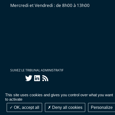
Mercredi et Vendredi : de 8h00 à 13h00
SUIVEZ LE TRIBUNAL ADMINISTRATIF
twitter
linkedin
Flux
RSS
This site uses cookies and gives you control over what you want
Accessibilité : partiellement conforme
|
Mentions
to activate
légales
|
Cookies
|
Données personnelles
OK, accept all
Deny all cookies
Personalize