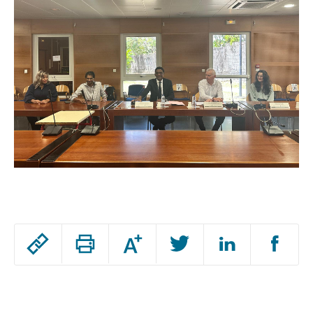
Passer
Augmenter
le
ou
réduire
partage
Passer
la
taille
de
le
de
la
l'article
police