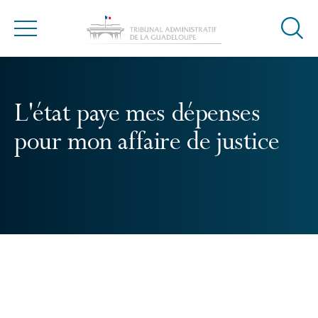
Ouvrir
Menu
la
modal
de
reche
L'état paye mes dépenses
pour mon affaire de justice